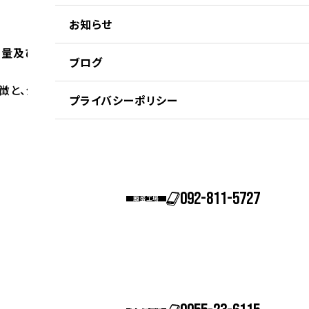
現地プラント事業
お知らせ
ト量及び単位水量一定で、スランプ選定フリー
の
SCC-Sコンク
ブログ
拠点紹介・アクセス
徴と、分離抵抗性・充填性の高いコンクリート打設が行えます
プライバシーポリシー
092-811-5727
飯盛工場