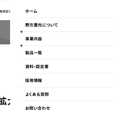
ホーム
格認証工場
野方菱光について
事業内容
製品一覧
野方菱光の取り組み
資料・認定書
生コン事業
採用情報
よくある質問
荷拡大中
会社概要
お問い合わせ