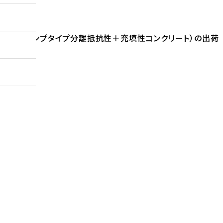
リート
（スランプタイプ分離抵抗性＋充填性コンクリート）の出荷